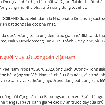
riển dự án phức hợp tốt nhất và Dự án đại đô thị tốt nhất
tượng vàng cho Nhà phát triển cộng đồng tốt nhất.
 DOJILAND được vinh danh là Nhà phát triển phong cách s
riển bất động sản đột phá nhất.
c đã được xướng tên trong đêm trao giải như BIM Land, t
ome; Nalux Development; Tân Á Đại Thành – MeyLand; và TB
Người Mua Bất Động Sản Việt Nam
 sản Việt Nam PropertyGuru 2023, ông Bạch Dương – Tổng g
ường bất động sản Việt Nam có nhiều tiềm năng và cơ hội hồ
n về tâm lý và xu hướng người tiêu dùng bất động sản, 65
êu dùng bất động sản của Batdongsan.com.vn, 3 yếu tố ngư
danh tiếng (51%) và đánh giá về các dự án trước đây của ch