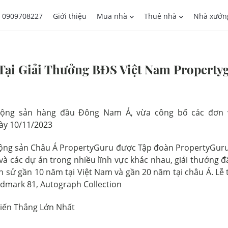
0909708227
Giới thiệu
Mua nhà
Thuê nhà
Nhà xưởn
ại Giải Thưởng BĐS Việt Nam Propertygu
động sản hàng đầu Đông Nam Á, vừa công bố các đơn v
gày 10/11/2023
động sản Châu Á PropertyGuru được Tập đoàn PropertyGuru 
 và các dự án trong nhiều lĩnh vực khác nhau, giải thưởng
ch sử gần 10 năm tại Việt Nam và gần 20 năm tại châu Á. L
ndmark 81, Autograph Collection
iến Thắng Lớn Nhất