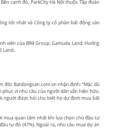
. Bên cạnh đó, ParkCity Hà Nội thuộc Tập đoàn
ống tốt nhất và Công ty cổ phần bất động sản
hành viên của BIM Group; Gamuda Land; Hướng
S Land.
iám đốc Batdongsan.com.vn nhận định: “Mặc dù
i phục vì nhu cầu của người dân vẫn hiện hữu.
% người được hỏi cho biết họ dự định mua bất
ời mua quan tâm nhất khi lựa chọn chủ đầu tư
ủ đầu tư đó (47%). Ngoài ra, nhu cầu mua dự án