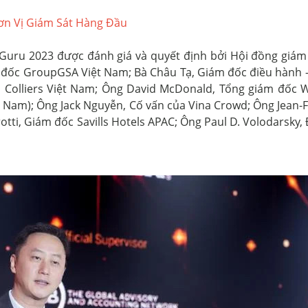
ơn Vị Giám Sát Hàng Đầu
Guru 2023 được đánh giá và quyết định bởi Hội đồng giám
m đốc GroupGSA Việt Nam; Bà Châu Tạ, Giám đốc điều hành – 
h Colliers Việt Nam; Ông David McDonald, Tổng giám đốc 
Nam); Ông Jack Nguyễn, Cố vấn của Vina Crowd; Ông Jean-F
ti, Giám đốc Savills Hotels APAC; Ông Paul D. Volodarsky