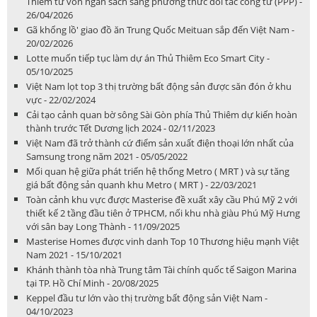
Thiêm từ vốn ngân sách sang phương thức đối tác công tư (PPP) -
26/04/2026
Gã khổng lồ' giao đồ ăn Trung Quốc Meituan sắp đến Việt Nam -
20/02/2026
Lotte muốn tiếp tục làm dự án Thủ Thiêm Eco Smart City -
05/10/2025
Việt Nam lọt top 3 thị trường bất động sản được săn đón ở khu
vực - 22/02/2024
Cải tạo cảnh quan bờ sông Sài Gòn phía Thủ Thiêm dự kiến hoàn
thành trước Tết Dương lịch 2024 - 02/11/2023
Việt Nam đã trở thành cứ điểm sản xuất điện thoại lớn nhất của
Samsung trong năm 2021 - 05/05/2022
Mối quan hệ giữa phát triển hệ thống Metro ( MRT ) và sự tăng
giá bất động sản quanh khu Metro ( MRT ) - 22/03/2021
Toàn cảnh khu vực được Masterise đề xuất xây cầu Phú Mỹ 2 với
thiết kế 2 tầng đầu tiên ở TPHCM, nối khu nhà giàu Phú Mỹ Hưng
với sân bay Long Thành - 11/09/2025
Masterise Homes được vinh danh Top 10 Thương hiệu mạnh Việt
Nam 2021 - 15/10/2021
Khánh thành tòa nhà Trung tâm Tài chính quốc tế Saigon Marina
tại TP. Hồ Chí Minh - 20/08/2025
Keppel đầu tư lớn vào thị trường bất động sản Việt Nam -
04/10/2023