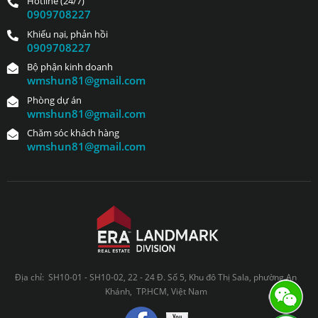
Hotline (24/7)
0909708227
Khiếu nại, phản hồi
0909708227
Bộ phận kinh doanh
wmshun81@gmail.com
Phòng dự án
wmshun81@gmail.com
Chăm sóc khách hàng
wmshun81@gmail.com
Địa chỉ: SH10-01 - SH10-02, 22 - 24 Đ. Số 5, Khu đô Thị Sala, phường An
Khánh, TP.HCM, Việt Nam