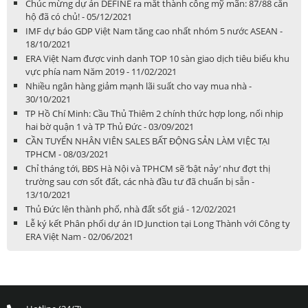
Chúc mừng dự án DEFINE ra mắt thành công mỹ mãn: 87/88 căn
hộ đã có chủ! - 05/12/2021
IMF dự báo GDP Việt Nam tăng cao nhất nhóm 5 nước ASEAN -
18/10/2021
ERA Việt Nam được vinh danh TOP 10 sàn giao dịch tiêu biểu khu
vực phía nam Năm 2019 - 11/02/2021
Nhiều ngân hàng giảm mạnh lãi suất cho vay mua nhà -
30/10/2021
TP Hồ Chí Minh: Cầu Thủ Thiêm 2 chính thức hợp long, nối nhịp
hai bờ quận 1 và TP Thủ Đức - 03/09/2021
CẦN TUYỂN NHÂN VIÊN SALES BẤT ĐỘNG SẢN LÀM VIỆC TẠI
TPHCM - 08/03/2021
Chỉ tháng tới, BĐS Hà Nội và TPHCM sẽ ‘bật nảy’ như đợt thị
trường sau cơn sốt đất, các nhà đầu tư đã chuẩn bị sẵn -
13/10/2021
Thủ Đức lên thành phố, nhà đất sốt giá - 12/02/2021
Lễ ký kết Phân phối dự án ID Junction tại Long Thành với Công ty
ERA Việt Nam - 02/06/2021