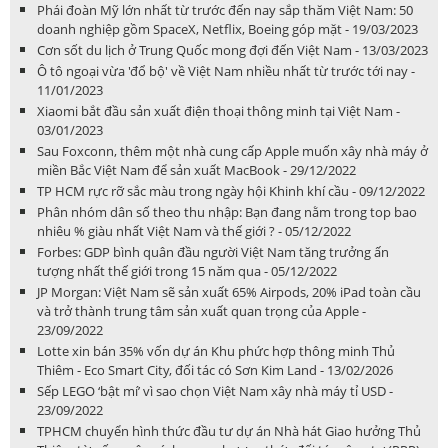
Phái đoàn Mỹ lớn nhất từ trước đến nay sắp thăm Việt Nam: 50
doanh nghiệp gồm SpaceX, Netflix, Boeing góp mặt - 19/03/2023
Cơn sốt du lịch ở Trung Quốc mong đợi đến Việt Nam - 13/03/2023
Ô tô ngoại vừa 'đổ bộ' về Việt Nam nhiều nhất từ trước tới nay -
11/01/2023
Xiaomi bắt đầu sản xuất điện thoại thông minh tại Việt Nam -
03/01/2023
Sau Foxconn, thêm một nhà cung cấp Apple muốn xây nhà máy ở
miền Bắc Việt Nam để sản xuất MacBook - 29/12/2022
TP HCM rực rỡ sắc màu trong ngày hội Khinh khí cầu - 09/12/2022
Phân nhóm dân số theo thu nhập: Bạn đang nằm trong top bao
nhiêu % giàu nhất Việt Nam và thế giới ? - 05/12/2022
Forbes: GDP bình quân đầu người Việt Nam tăng trưởng ấn
tượng nhất thế giới trong 15 năm qua - 05/12/2022
JP Morgan: Việt Nam sẽ sản xuất 65% Airpods, 20% iPad toàn cầu
và trở thành trung tâm sản xuất quan trọng của Apple -
23/09/2022
Lotte xin bán 35% vốn dự án Khu phức hợp thông minh Thủ
Thiêm - Eco Smart City, đối tác có Sơn Kim Land - 13/02/2026
Sếp LEGO ‘bật mí’ vì sao chọn Việt Nam xây nhà máy tỉ USD -
23/09/2022
TPHCM chuyển hình thức đầu tư dự án Nhà hát Giao hưởng Thủ