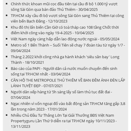
Chính thức khoan mũi cọc đầu tiên tại cầu đi bộ 1.000 tỷ vượt
sông Sài Gòn qua bán đảo Thủ Thiêm - 30/04/2025
TP.HCM xây cầu đi bộ vượt sông Sài Gòn sang Thủ Thiêm tại công
viên bến Bạch Đằng - 12/10/2023
Khu đô thị lấn biển Cần Giờ có toà tháp cao 108 tầng Chốt thời
điểm khởi công vào ngày 19-4-2025 - 10/04/2025
Việt Nam ngày càng hấp dẫn lao động nước ngoài - 05/05/2024
Metro số 1 Bến Thành – Suối Tiên sẽ chạy 7 đoàn tàu từ ngày 1/7 -
09/04/2024
Tháng 2.2022 khởi công nhà ga hành khách 'siêu sân bay' Long
Thành - 18/10/2021
Báo cáo của PAPI - Người dân cả nước muốn chuyển đến sinh
sống tại TP.HCM nhất - 03/04/2024
CĂN HỘ THE METROPOLE THỦ THIÊM VỀ BAN ĐÊM ÁNH ĐÈN LẤP
LÁNH TUYỆT ĐẸP - 07/07/2021
Người dân xếp hàng từ 5h sáng lấy số làm thủ tục đất đai -
07/04/2024
Ngạc nhiên vì vốn ngoại đổ vào bất động sản TP.HCM tăng gấp 3,8
lần trong năm 2023 - 17/01/2024
Nhiều Chủ Đầu Tư Thắng Lớn Tại Giải Thưởng BĐS Việt Nam
Propertyguru Lần Thứ 9 diễn ra tại TP.HCM ngày 10/11/2023 -
13/11/2023