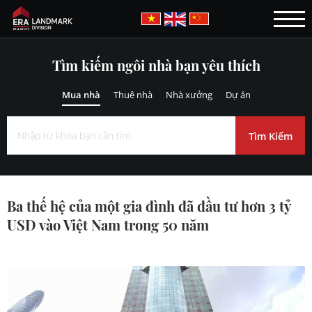
Tìm kiếm ngôi nhà bạn yêu thích
Mua nhà
Thuê nhà
Nhà xưởng
Dự án
Ba thế hệ của một gia đình đã đầu tư hơn 3 tỷ
USD vào Việt Nam trong 50 năm