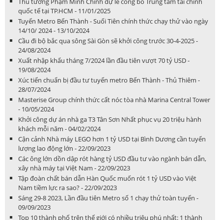
Thủ tướng Phạm Minh Chính dự lễ công bố Trung tâm tài chính
quốc tế tại TP.HCM - 11/01/2025
Tuyến Metro Bến Thành - Suối Tiên chính thức chạy thử vào ngày
14/10/ 2024 - 13/10/2024
Cầu đi bộ bắc qua sông Sài Gòn sẽ khởi công trước 30-4-2025 -
24/08/2024
Xuất nhập khẩu tháng 7/2024 lần đầu tiên vượt 70 tỷ USD -
19/08/2024
Xúc tiến chuẩn bị đầu tư tuyến metro Bến Thành - Thủ Thiêm -
28/07/2024
Masterise Group chính thức cất nóc tòa nhà Marina Central Tower
- 10/05/2024
Khởi công dự án nhà ga T3 Tân Sơn Nhất phục vụ 20 triệu hành
khách mỗi năm - 04/02/2024
Cận cảnh Nhà máy LEGO hơn 1 tỷ USD tại Bình Dương cần tuyển
lượng lao động lớn - 22/09/2023
Các ông lớn dồn dập rót hàng tỷ USD đầu tư vào ngành bán dẫn,
xây nhà máy tại Việt Nam - 22/09/2023
Tập đoàn chất bán dẫn Hàn Quốc muốn rót 1 tỷ USD vào Việt
Nam tiềm lực ra sao? - 22/09/2023
Sáng 29-8 2023, Lần đầu tiên Metro số 1 chạy thử toàn tuyến -
09/09/2023
Top 10 thành phố trên thế giới có nhiều triệu phú nhất: 1 thành