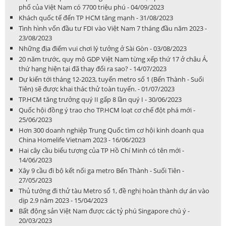
phố của Việt Nam có 7700 triệu phú - 04/09/2023
Khách quốc tế đến TP HCM tăng mạnh - 31/08/2023
Tình hình vốn đầu tư FDI vào Việt Nam 7 tháng đầu năm 2023 -
23/08/2023
Những địa điểm vui chơi lý tưởng ở Sài Gòn - 03/08/2023
20 năm trước, quy mô GDP Việt Nam từng xếp thứ 17 ở châu Á,
thứ hạng hiện tại đã thay đổi ra sao? - 14/07/2023
Dự kiến tới tháng 12-2023, tuyến metro số 1 (Bến Thành - Suối
Tiên) sẽ được khai thác thử toàn tuyến. - 01/07/2023
TP.HCM tăng trưởng quý II gấp 8 lần quý I - 30/06/2023
Quốc hội đồng ý trao cho TP.HCM loạt cơ chế đột phá mới -
25/06/2023
Hơn 300 doanh nghiệp Trung Quốc tìm cơ hội kinh doanh qua
China Homelife Vietnam 2023 - 16/06/2023
Hai cây cầu biểu tượng của TP Hồ Chí Minh có tên mới -
14/06/2023
Xây 9 cầu đi bộ kết nối ga metro Bến Thành - Suối Tiên -
27/05/2023
Thủ tướng đi thử tàu Metro số 1, đề nghị hoàn thành dự án vào
dịp 2.9 năm 2023 - 15/04/2023
Bất động sản Việt Nam được các tỷ phú Singapore chú ý -
20/03/2023