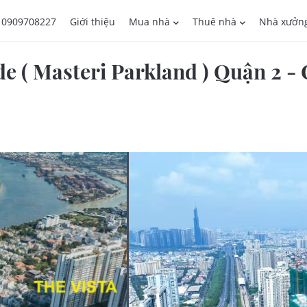
0909708227
Giới thiệu
Mua nhà
Thuê nhà
Nhà xưởn
e ( Masteri Parkland ) Quận 2 -