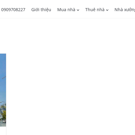
0909708227
Giới thiệu
Mua nhà
Thuê nhà
Nhà xưởn