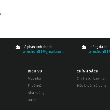
2
Bộ phận kinh doanh
Phòng dự án
wmshun81@gmail.com
wmshun81@
DỊCH VỤ
CHÍNH SÁCH
Mua nhà
Chính sách bảo mật
Thuê nhà
Điều khoản sử dụng
Nhà xưởng
Dự án