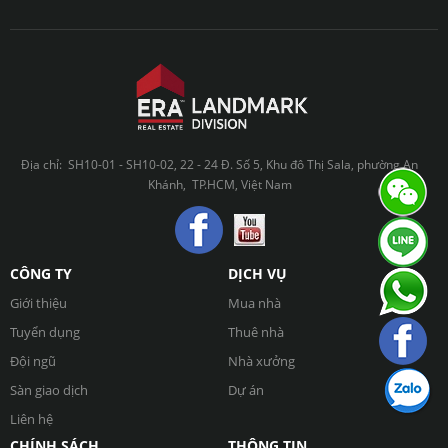
Địa chỉ: SH10-01 - SH10-02, 22 - 24 Đ. Số 5, Khu đô Thị Sala, phường An
Khánh, TP.HCM, Việt Nam
CÔNG TY
DỊCH VỤ
Giới thiệu
Mua nhà
Tuyển dụng
Thuê nhà
Đội ngũ
Nhà xưởng
Sàn giao dịch
Dự án
Liên hệ
CHÍNH SÁCH
THÔNG TIN