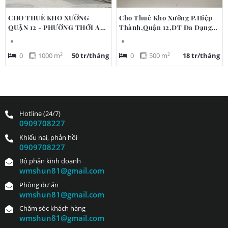
CHO THUÊ KHO XƯỞNG
Cho Thuê Kho Xưởng P.Hiệp
QUẬN 12 - PHƯỜNG THỚI AN,
Thành,Quận 12,DT Đa Dạng
QUẬN 12, TP.HCM
Từ 250m2 - 2000m2.
2
2
0
1000 m
50 tr/tháng
0
500 m
18 tr/tháng
Hotline (24/7)
0909708227
Khiếu nại, phản hồi
0909708227
Bộ phận kinh doanh
wmshun81@gmail.com
Phòng dự án
wmshun81@gmail.com
Chăm sóc khách hàng
wmshun81@gmail.com