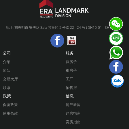
地址: 胡志明市 安庆坊 Sala 莎拉区 5 号路 22 - 24 号 ( SH10-01 - SH10-02 )
公司
服务
介绍
買房子
团队
租房子
交易大厅
工厂
联系
预售房
政策
信息
保密政策
房产新闻
使用条款
购房指南
卖房指南